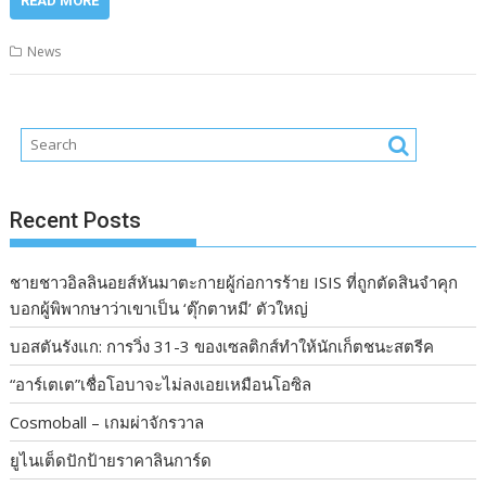
READ MORE
News
Recent Posts
ชายชาวอิลลินอยส์หันมาตะกายผู้ก่อการร้าย ISIS ที่ถูกตัดสินจำคุก
บอกผู้พิพากษาว่าเขาเป็น ‘ตุ๊กตาหมี’ ตัวใหญ่
บอสตันรังแก: การวิ่ง 31-3 ของเซลติกส์ทำให้นักเก็ตชนะสตรีค
“อาร์เตเต”เชื่อโอบาจะไม่ลงเอยเหมือนโอซิล
Cosmoball – เกมผ่าจักรวาล
ยูไนเต็ดปักป้ายราคาลินการ์ด