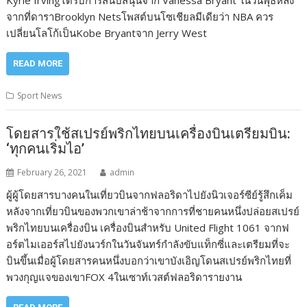
Kyrie Irvingได้รับการสนับสนุนจาก Vanessa Bryant ในวันพุธหลัง
จากที่ดาราBrooklyn Netsโพสต์บนโซเชียลมีเดียว่า NBA ควร
เปลี่ยนโลโก้เป็นKobe Bryantจาก Jerry West
READ MORE
Sport News
โดยสารใช้สเปรย์พริกไทยบนเครื่องบินเตรียมบิน:
‘ทุกคนเริ่มไอ’
February 26, 2021
admin
ผู้ผู้โดยสารบางคนในเที่ยวบินจากฟลอริดาไปยังนิวเจอร์ซีย์รู้สึกเค็ม
หลังจากเที่ยวบินของพวกเขาล่าช้าจากการที่ชายคนหนึ่งปล่อยสเปรย์
พริกไทยบนเครื่องบิน เครื่องบินสำหรับ United Flight 1061 จากฟ
อร์ตไมเออร์สไปยังนวร์กในวันจันทร์กำลังขับแท็กซี่และเตรียมที่จะ
บินขึ้นเมื่อผู้โดยสารคนหนึ่งบอกว่าเขาบังเอิญโดนสเปรย์พริกไทยที่
พวงกุญแจของเขาFOX 4ในเซาท์เวสต์ฟลอริดารายงาน