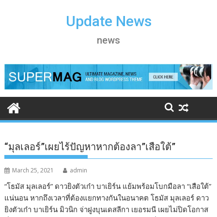
S
k
Update News
i
news
p
t
o
c
o
n
t
e
n
t
“มุลเลอร์”เผยไร้ปัญหาหากต้องลา”เสือใต้”
March 25, 2021
admin
“โธมัส มุลเลอร์” ดาวยิงตัวเก๋า บาเยิร์น แย้มพร้อมโบกมือลา “เสือใต้”
แน่นอน หากถึงเวลาที่ต้องแยกทางกันในอนาคต โธมัส มุลเลอร์ ดาว
ยิงตัวเก๋า บาเยิร์น มิวนิก จ่าฝูงบุนเดสลีกา เยอรมนี เผยไม่ปิดโอกาส