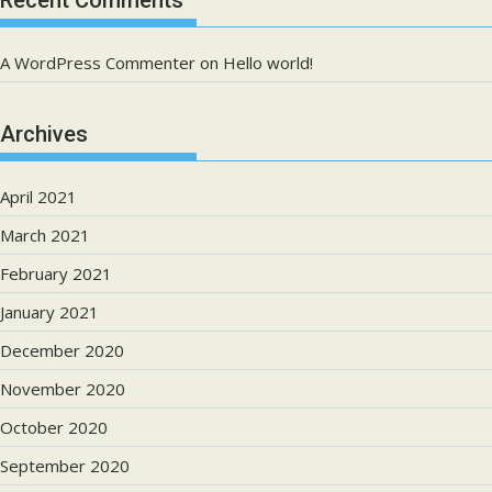
Recent Comments
ก
ต
A WordPress Commenter
on
Hello world!
า
ห
มี
Archives
’
ตั
ว
April 2021
ใ
March 2021
ห
ญ่
February 2021
January 2021
December 2020
November 2020
October 2020
September 2020