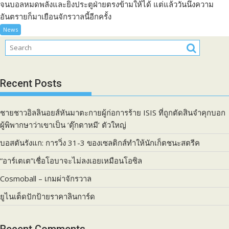
อ
ก
จนบอลหมดพลังและยิงประตูฝ่ายตรงข้ามให้ได้ แต่แล้ววันนึงความ
l
ย
บ
l
อันตรายก็มาเยือนจักรวาลนี้อีกครั้ง
เ
อ
–
News
ห
ก
เ
มื
ผู้
ก
อ
พิ
ม
น
พ
ผ่
โ
า
Recent Posts
า
อ
ก
จั
ซิ
ษ
ก
ชายชาวอิลลินอยส์หันมาตะกายผู้ก่อการร้าย ISIS ที่ถูกตัดสินจำคุกบอก
ล
า
ร
ผู้พิพากษาว่าเขาเป็น ‘ตุ๊กตาหมี’ ตัวใหญ่
ว่
ว
า
า
บอสตันรังแก: การวิ่ง 31-3 ของเซลติกส์ทำให้นักเก็ตชนะสตรีค
เ
ล
ข
“อาร์เตเต”เชื่อโอบาจะไม่ลงเอยเหมือนโอซิล
า
Cosmoball – เกมผ่าจักรวาล
เ
ป็
ยูไนเต็ดปักป้ายราคาลินการ์ด
น
‘
ตุ๊