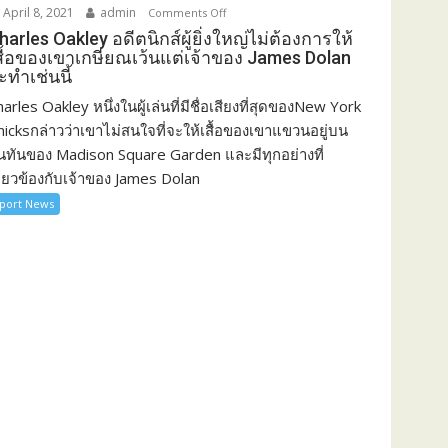
April 8, 2021
admin
แ
Comments Off
o
ก
n
harles Oakley อดีตนิกส์ผู้ยิ่งใหญ่ไม่ต้องการให้
สื้อของเขาเกษียณเว้นแต่เจ้าของ James Dolan
:
C
ะทำเช่นนี้
ก
h
า
a
arles Oakley หนึ่งในผู้เล่นที่มีชื่อเสียงที่สุดของNew York
ร
r
nicksกล่าวว่าเขาไม่สนใจที่จะให้เสื้อของเขาแขวนอยู่บน
วิ่
l
ันทันของ Madison Square Garden และมีทุกอย่างที่
ง
e
ี่ยวข้องกับเจ้าของ James Dolan
3
s
port News
1
O
-
a
3
k
ข
l
อ
e
ง
y
เ
อ
ซ
ดี
ล
ต
ติ
นิ
ก
ก