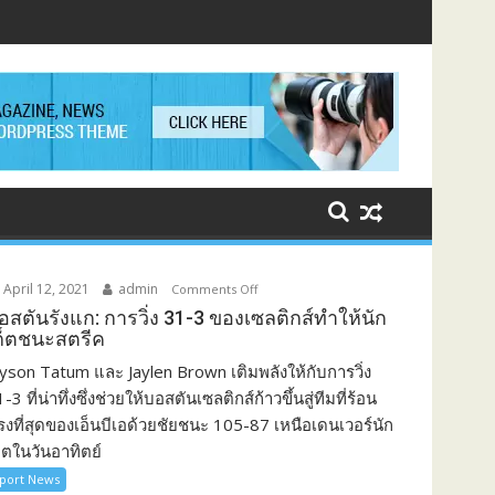
April 12, 2021
admin
Comments Off
o
n
อสตันรังแก: การวิ่ง 31-3 ของเซลติกส์ทำให้นัก
ก็ตชนะสตรีค
บ
อ
ayson Tatum และ Jaylen Brown เติมพลังให้กับการวิ่ง
ส
-3 ที่น่าทึ่งซึ่งช่วยให้บอสตันเซลติกส์ก้าวขึ้นสู่ทีมที่ร้อน
ตั
รงที่สุดของเอ็นบีเอด้วยชัยชนะ 105-87 เหนือเดนเวอร์นัก
น
็ตในวันอาทิตย์
รั
port News
ง