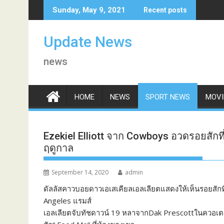
S
Sunday, May 9, 2021
Recent posts
k
i
Update News
p
t
news
o
c
o
HOME
NEWS
SPORT NEWS
MOVI
n
t
e
Ezekiel Elliott จาก Cowboys อวดรอยสัก
n
ฤดูกาล
t
September 14, 2020
admin
ดัลลัสคาวบอยดาวเอเสเคียลเอลเลียตแสดงให้เห็นรอยสัก
Angeles แรมส์
เอลเลียตจับทัชดาวน์ 19 หลาจากDak Prescottในควอเตอร์