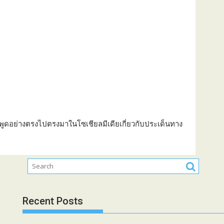
อ
ง
เ
ข
า
เ
ก
ษี
ย
ณ
เ
พูดอย่างตรงไปตรงมาในโซเชียลมีเดียเกี่ยวกับประเด็นทาง
ว้
น
แ
ต่
เ
จ้
า
Recent Posts
ข
อ