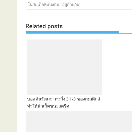
o
ในวัยเด็กที่แบ่งปัน: ‘อยู่ด้วยกัน’
s
t
Related posts
n
a
v
i
g
a
t
i
o
n
บอสตันรังแก: การวิ่ง 31-3 ของเซลติกส์
ทำให้นักเก็ตชนะสตรีค