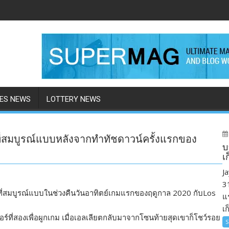
ES NEWS
LOTTERY NEWS
ที่สมบูรณ์แบบหลังจากทำทัชดาวน์ครั้งแรกของ
บ
เ
J
31
ที่สมบูรณ์แบบในช่วงคืนวันอาทิตย์เกมแรกของฤดูกาล 2020 กับLos
แ
เก
ที่สองเพื่อผูกเกม เมื่อเอลเลียตกลับมาจากโซนท้ายสุดเขาก็โชว์รอย
S