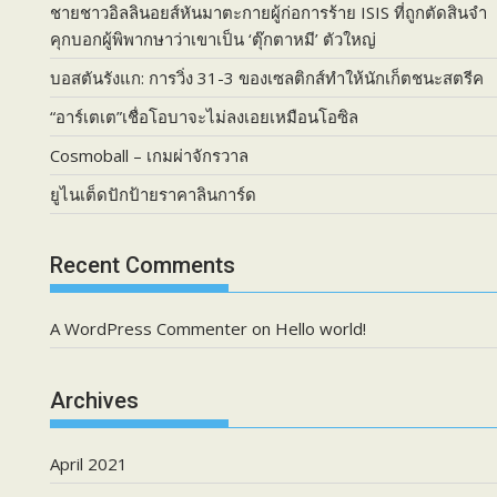
ชายชาวอิลลินอยส์หันมาตะกายผู้ก่อการร้าย ISIS ที่ถูกตัดสินจำ
ง
คุกบอกผู้พิพากษาว่าเขาเป็น ‘ตุ๊กตาหมี’ ตัวใหญ่
J
a
บอสตันรังแก: การวิ่ง 31-3 ของเซลติกส์ทำให้นักเก็ตชนะสตรีค
m
e
“อาร์เตเต”เชื่อโอบาจะไม่ลงเอยเหมือนโอซิล
s
Cosmoball – เกมผ่าจักรวาล
D
o
ยูไนเต็ดปักป้ายราคาลินการ์ด
l
a
n
Recent Comments
จ
ะ
A WordPress Commenter
on
Hello world!
ทำ
เ
ช่
Archives
น
นี้
April 2021