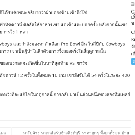
C
ชาติได้รับชัยชนะอธิบายว่าฝ่ายตรงข้ามเข้าถึงโซ่
เ
จ
ากทำทัชดาวน์ ดัลลัสให้อาหารเขา แต่เช้าและบ่อยครั้ง หลังจากนั้นเขา
ยการวิ่ง 1 หลา
Ch
K
wboys และกำลังมองหาตัวเลือก Pro Bowl อื่น ในสี่ปีกับ Cowboys
จ
การ เขาเป็นผู้นำในลีกด้วยการวิ่งสองครั้งในสี่ฤดูกาลนั้น
เก
S
ของเบงกอลจะเกิดขึ้นในนาทีสุดท้าย VS. ชาร์จ
ชดาวน์ 12 ครั้งในทั้งหมด 16 เกม เขายังจับได้ 54 ครั้งในระยะ 420
ตหวังที่จะแก้ไขในฤดูกาลนี้ การกลับมาเป็นส่วนหนึ่งของสองทีมเพลย์
แผล
รถรับจ้าง รถหกล้อรับจ้างสิงห์บุรี ราคาถูกๆ ทั้งยกทั้งขน ย้าย