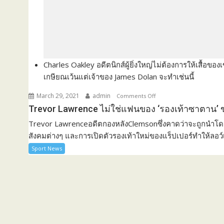
Charles Oakley อดีตนิกส์ผู้ยิ่งใหญ่ไม่ต้องการให้เสื้อของ
เกษียณเว้นแต่เจ้าของ James Dolan จะทำเช่นนี้
March 29, 2021
admin
Comments Off
o
n
Trevor Lawrence ไม่ใช่แฟนของ ‘รองเท้าซาตาน’ ข
T
Trevor LawrenceอดีตกองหลังClemsonซึ่งคาดว่าจะถูกนำโดยJa
r
สังคมต่างๆ และการเปิดตัวรองเท้าใหม่ของแร็ปเปอร์ทำให้ลอว์
e
Sport News
v
o
r
L
a
w
r