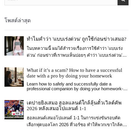
โพสต์ล่าสุด
ทำไมคำว่า 'แบบเร่งด่วน' ถูกใช้ก่อนข่าวเสมอ?
ในบทความนี้ ผมได้สำรวจเรื่องการใช้คำว่า 'แบบเร่ง
ด่วน' ก่อนข่าวที่เราพบเห็นบ่อยๆ คำว่า 'แบบเร่งด่วน'
ถูกใช้เพื่อแสดงถึงความเร่งด่วนของข่าว ทำให้ผู้อ่านรู้
ว่าข้อมูลที่จะได้รับเป็นเรื่องที่ต้องให้ความสนใจโดยเร็ว
What if it’s a scam? How to have a successful
date with a pro by doing your homework
เช่นเดียวกับการสื่อสารข่าวเร่งด่วนที่ต้องถูกส่งออกไป
อย่างรวดเร็วเพื่อให้คนได้รับรู้ข้อมูลในเวลาที่ตรง. ดัง
Learn how to safely and successfully date a
professional companion by doing your homework-
นั้น การใช้คำว่า 'แบบเร่งด่วน' ก่อนข่าวจึงเป็นวิธีที่ได้
spotting scams, reading signals, and knowing what
ผลในการบรรลุวัตถุประสงค์นี้.
to expect. Real connection starts with awareness.
เดปายยิงเสมอ ฮอลแลนด์ใกล้ลุ้นตั๋วเวิลด์คัพ
2026 หลังเสมอโปแลนด์ 1-1
ฮอลแลนด์เสมอโปแลนด์ 1-1 ในการแข่งขันรอบคัด
เลือกฟุตบอลโลก 2026 ที่วอร์ซอ ทำให้พวกเขาใกล้คว้า
ตั๋วเข้ารอบโดยตรงแล้ว ขณะที่เดปายยิงประตูตีเสมอ