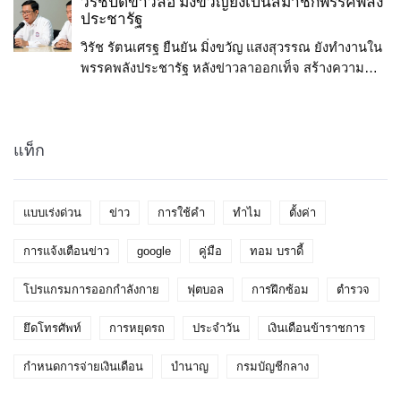
วิรัชปัดข่าวลือ มิ่งขวัญยังเป็นสมาชิกพรรคพลัง
ประชารัฐ
เอง, การฝึกภาวะความแข็งแกร่ง, และการทำงานร่วม
กับครูฝึกที่มีความรู้เกี่ยวกับการฟื้นฟูและการป้องกันการ
วิรัช รัตนเศรฐ ยืนยัน มิ่งขวัญ แสงสุวรรณ ยังทำงานใน
บาดเจ็บ. นอกจากนี้ทอมยังให้ความสำคัญกับการทาน
พรรคพลังประชารัฐ หลังข่าวลาออกเท็จ สร้างความ
อาหารที่ถูกต้องเพื่อสนับสนุนการฟื้นฟูและการฟิตเนส.
มั่นใจให้พรรคก่อนการเลือกตั้ง
ทั้งหมดนี้เป็นส่วนหนึ่งของกระบวนทัศน์ "TB12" ที่ทอม
ใช้ในการตั้งค่าตนเองสำหรับความสำเร็จ.
แท็ก
แบบเร่งด่วน
ข่าว
การใช้คำ
ทำไม
ตั้งค่า
การแจ้งเตือนข่าว
google
คู่มือ
ทอม บราดี้
โปรแกรมการออกกำลังกาย
ฟุตบอล
การฝึกซ้อม
ตำรวจ
ยึดโทรศัพท์
การหยุดรถ
ประจำวัน
เงินเดือนข้าราชการ
กำหนดการจ่ายเงินเดือน
บำนาญ
กรมบัญชีกลาง