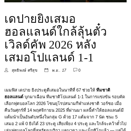
เดปายยิงเสมอ
ฮอลแลนด์ใกล้ลุ้นตั๋ว
เวิลด์คัพ 2026 หลัง
เสมอโปแลนด์ 1-1
สุทธิพงษ์ ศรีสุข
พ.ย.. 17
0
เมมฟิส เดปาย ยิงประตูตีเสมอในนาทีที่ 67 ช่วยให้
ทีมชาติ
ฮอลแลนด์
บุกมาเฉือน
ทีมชาติโปแลนด์
1-1 ในการแข่งขัน
รอบคัด
เลือกฟุตบอลโลก 2026 โซนยุโรป
สนามกีฬาแห่งชาติ วอร์ซอ
เมื่อ
คืนวันศุกร์ที่ 14 พฤศจิกายน 2025 ที่ผ่านมา ผลนี้ทำให้ฮอลแลนด์มี
แต้มนำเป็นอันดับหนึ่งในกลุ่ม G ด้วย 17 แต้มจาก 7 นัด ชนะ 5
เสมอ 2 แพ้ 0 ยิงได้ 23 ประตู เสียเพียง 4 ประตู และใกล้จะคว้าตั๋วไป
เล่นฟุตบอลโลกที่สหรัฐอเมริกา แคนาดา และเม็กซิโกแล้ว — แค่ได้