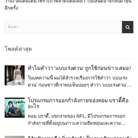
ว่าจะได้แต้มเต็ม เพราะถ้าพลาดแต้มเดียว โปแลนด์อาจกลับมาลุ้น
อีกครั้ง
โพสต์ล่าสุด
ทำไมคำว่า 'แบบเร่งด่วน' ถูกใช้ก่อนข่าวเสมอ?
ในบทความนี้ ผมได้สำรวจเรื่องการใช้คำว่า 'แบบเร่ง
ด่วน' ก่อนข่าวที่เราพบเห็นบ่อยๆ คำว่า 'แบบเร่งด่วน'
ถูกใช้เพื่อแสดงถึงความเร่งด่วนของข่าว ทำให้ผู้อ่านรู้
ว่าข้อมูลที่จะได้รับเป็นเรื่องที่ต้องให้ความสนใจโดยเร็ว
โปรแกรมการออกกำลังกายของทอม บราดี้คือ
อะไร
เช่นเดียวกับการสื่อสารข่าวเร่งด่วนที่ต้องถูกส่งออกไป
อย่างรวดเร็วเพื่อให้คนได้รับรู้ข้อมูลในเวลาที่ตรง. ดัง
ทอม บราดี้, แขกง่ายของ NFL, มีโปรแกรมการออก
นั้น การใช้คำว่า 'แบบเร่งด่วน' ก่อนข่าวจึงเป็นวิธีที่ได้
กำลังกายที่ตั้งอยู่บนภาวะความยืดหยุ่นและความ
ผลในการบรรลุวัตถุประสงค์นี้.
แข็งแกร่งเพื่อสนับสนุนความยาวนานในอาชีพ.
โปรแกรมนี้รวมไปถึงการออกกำลังกายด้วยน้ำหนักตัว