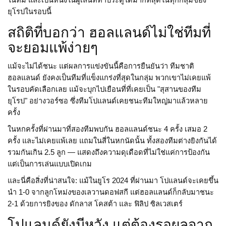
ในทีม และเป็นหนึ่งในผู้เล่นที่ทำประตูได้มากที่สุดในทุกกลุ่มของ
ยุโรปในรอบนี้
สถิติที่บอกว่า ฮอลแลนด์ไม่ใช่ทีมที่
จะยอมแพ้ง่ายๆ
แม้จะไม่ได้ชนะ แต่ผลการแข่งขันนี้คือการยืนยันว่า
ทีมชาติ
ฮอลแลนด์
ยังคงเป็นทีมที่แข็งแกร่งที่สุดในกลุ่ม พวกเขาไม่เคยแพ้
ในรอบคัดเลือกเลย แม้จะบุกไปเยือนที่ที่เคยเป็น "สุสานของทีม
ยุโรป" อย่างวอร์ซอ ซึ่งทีมโปแลนด์เคยชนะทีมใหญ่มาแล้วหลาย
ครั้ง
ในหกครั้งที่ผ่านมาที่สองทีมพบกัน ฮอลแลนด์ชนะ 4 ครั้ง เสมอ 2
ครั้ง และไม่เคยแพ้เลย แถมในสี่ในหกนัดนั้น ทั้งสองทีมต่างยิงกันได้
รวมกันเกิน 2.5 ลูก — แสดงถึงความดุเดือดที่ไม่ใช่แค่การป้องกัน
แต่เป็นการเล่นแบบเปิดเกม
และนี่คือสิ่งที่น่าสนใจ: แม้ในยูโร 2024 ที่ผ่านมา โปแลนด์จะเคยขึ้น
นำ 1-0 จากลูกโหม่งของเลวานดอฟสกี แต่ฮอลแลนด์ก็กลับมาชนะ
2-1 ด้วยการยิงของ ดักลาส โคสต้า และ ฟิลิป ซิลเวสเตร์
โปแลนด์ยังมีหวัง แต่ต้องรอผลจาก