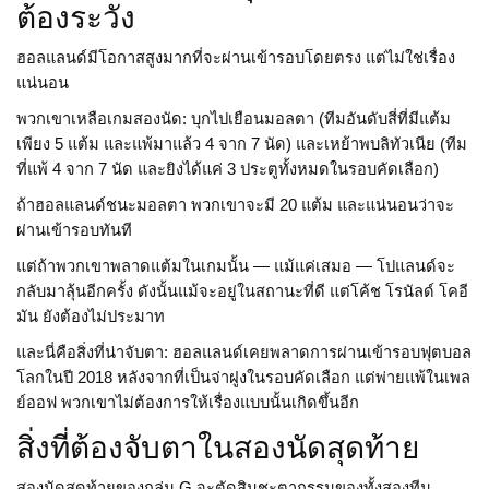
ต้องระวัง
ฮอลแลนด์มีโอกาสสูงมากที่จะผ่านเข้ารอบโดยตรง แต่ไม่ใช่เรื่อง
แน่นอน
พวกเขาเหลือเกมสองนัด: บุกไปเยือนมอลตา (ทีมอันดับสี่ที่มีแต้ม
เพียง 5 แต้ม และแพ้มาแล้ว 4 จาก 7 นัด) และเหย้าพบลิทัวเนีย (ทีม
ที่แพ้ 4 จาก 7 นัด และยิงได้แค่ 3 ประตูทั้งหมดในรอบคัดเลือก)
ถ้าฮอลแลนด์ชนะมอลตา พวกเขาจะมี 20 แต้ม และแน่นอนว่าจะ
ผ่านเข้ารอบทันที
แต่ถ้าพวกเขาพลาดแต้มในเกมนั้น — แม้แค่เสมอ — โปแลนด์จะ
กลับมาลุ้นอีกครั้ง ดังนั้นแม้จะอยู่ในสถานะที่ดี แต่โค้ช
โรนัลด์ โคอี
มัน
ยังต้องไม่ประมาท
และนี่คือสิ่งที่น่าจับตา: ฮอลแลนด์เคยพลาดการผ่านเข้ารอบฟุตบอล
โลกในปี 2018 หลังจากที่เป็นจ่าฝูงในรอบคัดเลือก แต่พ่ายแพ้ในเพล
ย์ออฟ พวกเขาไม่ต้องการให้เรื่องแบบนั้นเกิดขึ้นอีก
สิ่งที่ต้องจับตาในสองนัดสุดท้าย
สองนัดสุดท้ายของกลุ่ม G จะตัดสินชะตากรรมของทั้งสองทีม