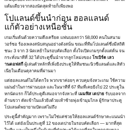
แต้มเดียวจากสองนัดสุดท้ายก็เพียงพอ
โปแลนด์ขึ้นนำก่อน ฮอลแลนด์
แก้ตัวอย่างเหนือชั้น
เกมเริ่มต้นด้วยความตึงเครียด แฟนบอลกว่า 58,000 คนในสนาม
วอร์ซอ ร้องเพลงสนับสนุนอย่างดังสนั่น ขณะที่ทีมโปแลนด์ซึ่งมีสถิติ
ชนะ 3 จาก 3 นัดเหย้าในรอบคัดเลือก ตั้งใจเปิดเกมรุกตั้งแต่ต้น จน
กระทั่งนาทีที่ 32 ได้ประตูขึ้นนำจากลูกโหม่งของ
โรเบิร์ต เลว
านดอฟสกี
ผู้เล่นตัวหลักที่เพิ่งยิงประตูให้ทีมชนะนิวซีแลนด์และลิทัว
เนียในเดือนตุลาคมที่ผ่านมา
แต่ฮอลแลนด์ไม่ได้ตกใจ พวกเขาค่อยๆ ควบคุมจังหวะเกม ใช้ความ
แม่นยำในการผ่านบอล และในนาทีที่ 67 ทีมที่เคยยิงไป 22 ประตูใน
หกนัดแรก ก็ได้ประตูตีเสมอจากจังหวะที่
เมมฟิส เดปาย
รับบอลจาก
ด้านขวา ตัดเข้าในแล้วยิงด้วยเท้าซ้ายพุ่งเข้ามุมไกล ผู้รักษาประตู
โปแลนด์พยายามปัดแต่ไม่ถึง
ประตูนี้สำคัญมาก เพราะไม่ใช่แค่ช่วยให้ฮอลแลนด์รักษาคะแนนนำ
ไว้ได้ แต่ยังเป็นประตูที่ 12 ของเดปายในรอบคัดเลือก — มากที่สุด